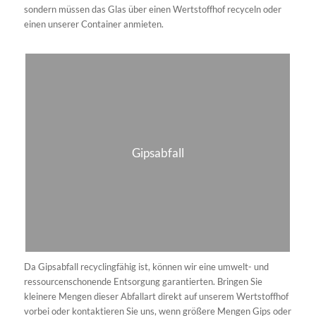
Klein GmbH liefert den passenden Container Dachpappe nach
Gießen und Umgebung – termingenau, kostentransparent und
fachgerecht. Teerfreie Bitumenbahnen entsorgen wir sauber,
teerhaltiges Material beraten wir separat. Jetzt Containergröße
wählen, Abholung planen und Baustelle ohne Umwege sauber
halten. Günstig, schnell, zuverlässig – jetzt anfragen.
Mineralwolle / Dämmwolle
Dämmwolle entsorgen – effizient und rechtskonform: Die Klein