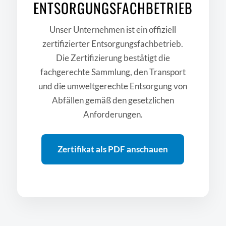
ADRESSE
Klein GmbH
Entsorgung & Container-Transporte
Hohler Weg 5
35423 Lich bei Gießen
KONTAKT
06404-2656
info@klein-gmbh-lich.de
WhatsApp Chat
oder nutze unser
Kontaktformular
.