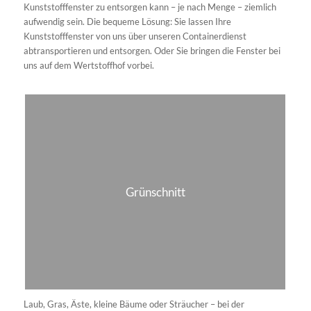
Egal ob Sie einzelne Möbelstücke, Elektrogeräte, Matratzen,
Teppiche oder andere sperrige Gegenstände loswerden möchten,
wir stehen Ihnen zur Seite. Unser erfahrenes Team kümmert sich
um die sichere und zuverlässige Entsorgung des Sperrmülls, sei es
in privaten Haushalten oder in gewerblichen Gebäuden.
Schrott