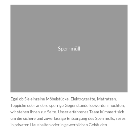
ZERTIFIZIERTER
ENTSORGUNGSFACHBETRIEB
Unser Unternehmen ist ein offiziell
zertifizierter Entsorgungsfachbetrieb.
Die Zertifizierung bestätigt die
fachgerechte Sammlung, den Transport
und die umweltgerechte Entsorgung von
Abfällen gemäß den gesetzlichen
Anforderungen.