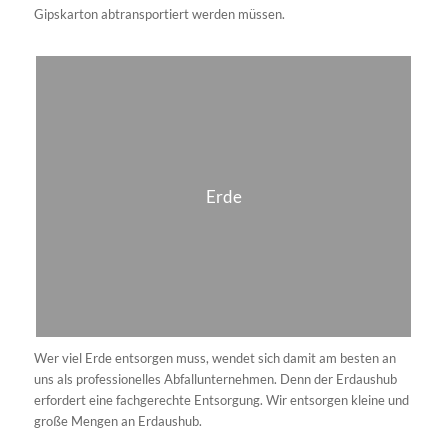
GmbH stellt für Bau, Handwerk, Wohnungswirtschaft und
Industrie passende Container für Mineralwolle (Glas- & Steinwolle)
bereit, liefert KMF-Säcke/BigBags, organisiert Logistik und
Nachweise. Abholung direkt ab Baustelle, verpackte Kleinmengen
im Wertstoffhof. Mineralwolle entsorgen: planbar, staubdicht,
kostentransparent.
Hinweis
SOLLTEN SIE ANDERE ABFÄLLE ENTSORGEN
WOLLEN, STELLEN SIE UNS EINE
ANFRAGE!