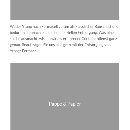
Müssen Sie große Mengen Glas entsorgen, erledigen Sie dies am
besten mit unserer Hilfe. Denn diese Abfallart können Sie nicht
einfach in den Restmüll oder den nächsten Glascontainer werfen,
sondern müssen das Glas über einen Wertstoffhof recyceln oder
einen unserer Container anmieten.
Gipsabfall