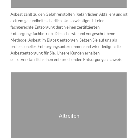
Alte Autoreifen gelten als Verbundabfall, der verschiedene,
teilweise giftige Stoffe enthält. Werden die Altreifen falsch
entsorgt, können sie für Mensch und Umwelt äußerst schädlich
sein. Bei uns können Sie sich einer fachgerechten Entsorgung Ihrer
Altreifen sicher sein und auf ein umweltschonendes Recycling
vertrauen.
Holzabfälle
Holz
fällt bei vielen Bauprojekten an – wir entsorgen es
fachgerecht für Sie. Das gilt für alle Klassen von A1 bis A3.
Darüber hinaus übernehmen wir selbstverständlich auch die
umweltschonende Entsorgung von Holz der Klasse A4. Dieses gilt
als gefährlicher Abfallstoff und wird durch uns entsprechend
fachgerecht behandelt.
Ytong / Fermacell
Weder Ytong noch Fermacell gelten als klassischer Bauschutt und
bedürfen demnach beide einer speziellen Entsorgung. Was eine
solche ausmacht, wissen wir als erfahrener Containerdienst ganz