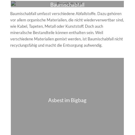
Baumischabfall
Baumischabfall umfasst verschiedene Abfallstoffe. Dazu gehören
vor allem organische Materialien, die nicht wiederverwertbar sind,
wie Kabel, Tapeten, Metall oder Kunststoff. Doch auch
mineralische Bestandteile können enthalten sein. Weil
verschiedene Materialien gemixt werden, ist Baumischabfall nicht
recyclungsfähig und macht die Entsorgung aufwendig.
Asbest im Bigbag
Asbest zählt zu den Gefahrenstoffen (gefährlichen Abfällen) und ist
extrem gesundheitsschädlich. Umso wichtiger ist eine
fachgerechte Entsorgung durch einen zertifizierten
Entsorgungsfachbetrieb. Die sicherste und vorgeschriebene
Methode: Asbest im Bigbag entsorgen. Setzen Sie auf uns als
professionelles Entsorgungsunternehmen und wir erledigen die
Asbestentsorgung für Sie. Unsere Kunden erhalten
selbstverständlich einen entsprechenden Entsorgungsnachweis.
Altreifen