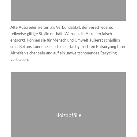
genau. Beauftragen Sie uns also gern mit der Entsorgung von
Ytong/ Fermacell.
Pappe & Papier
Pappe und Papier – beides wertvolle Rohstoffe, die sich
hervorragend zum Recyceln eignen. Bei der Entsorgung von
Altpapier und Kartonagen stehen wir Ihnen gerne mit unserer
Expertise zur Seite. Zudem stellen wir für Gewerbekunden
Gewerbeabfall-Tonnen
zur Verfügung.
Pappe rein
Haben Sie Kartonabfälle zu entsorgen, sind Sie damit bei uns in
besten Händen. Wir sorgen dafür, dass der wertvolle Rohstoff
sinnvoll recycelt wird. Schließlich wissen wir genau, worauf es bei
der professionellen Abfallentsorgung dieser Abfallart ankommt.
Kunststofffenster
Kunststofffenster zu entsorgen kann – je nach Menge – ziemlich