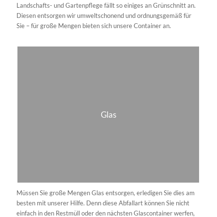
Egal, ob Sie Metallteile, Fahrräder oder andere Altmetalle
entsorgen möchten, wir stehen Ihnen zur Seite. Unser Team
kümmert sich um die sichere und umweltgerechte Abholung und
Verwertung – sei es für private Haushalte oder gewerbliche
Kunden. Für größere Mengen bieten wir Containerlösungen oder
die Annahme direkt am Wertstoffhof an.
Dachpappe
Sie sanieren Ihr Dach und müssen Dachpappe entsorgen? Die