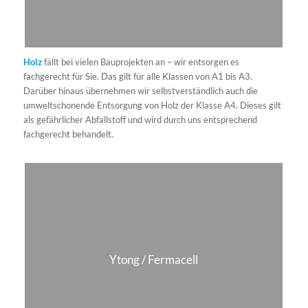
aufwendig sein. Die bequeme Lösung: Sie lassen Ihre
Kunststofffenster von uns über unseren Containerdienst
abtransportieren und entsorgen. Oder Sie bringen die Fenster bei
uns auf dem Wertstoffhof vorbei.
Grünschnitt
Laub, Gras, Äste, kleine Bäume oder Sträucher – bei der
Landschafts- und Gartenpflege fällt so einiges an Grünschnitt an.
Diesen entsorgen wir umweltschonend und ordnungsgemäß für
Sie – für große Mengen bieten sich unsere Container an.
Glas