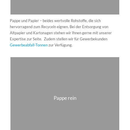
Da Gipsabfall recyclingfähig ist, können wir eine umwelt- und
ressourcenschonende Entsorgung garantierten. Bringen Sie
kleinere Mengen dieser Abfallart direkt auf unserem Wertstoffhof
vorbei oder kontaktieren Sie uns, wenn größere Mengen Gips oder
Gipskarton abtransportiert werden müssen.
Erde